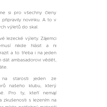
me si pro všechny členy
e připravily novinku. A to v
ch výletů do skal.
é lezecké výlety. Zájemci
musí nikde hlásit a ni
razit a to třeba i na jeden
jn dát ambasadorovi vědět,
áte.
na starosti jeden ze
orů našeho klubu, který
né. Pro ty, kteří nemají
a zkušenosti s lezením na