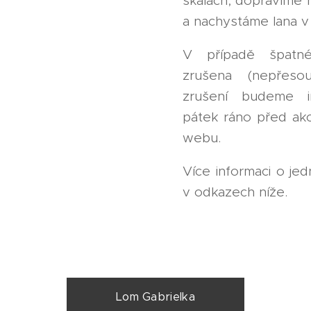
skalách, dopravíme 
a nachystáme lana v
V případě špatn
zrušena (nepřes
zrušení budeme in
pátek ráno před akcí
webu.
Více informaci o jed
v odkazech níže.
Lom Gabrielka