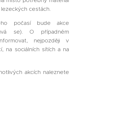
na místo potřebný materiál
 lezeckých cestách.
ého počasí bude akce
ouvá se). O případném
formovat, nejpozději v
, na sociálních sítích a na
notlivých akcích naleznete