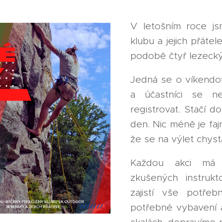
V letošním roce js
klubu a jejich přátel
podobě čtyř lezecký
Jedná se o víkendov
a účastníci se ne
registrovat. Stačí do
den. Nic méně je fa
že se na výlet chyst
Každou akci má 
zkušených instrukt
zajistí vše potřeb
potřebné vybavení 